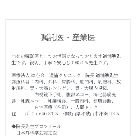
嘱託医・産業医
当苑の嘱託医としてお世話になっております
道浦準先
生
です。親切、丁寧で安心して頼れる先生です。
医療法人 準心会　道浦クリニック　院長 
道浦準先生
診療科目：内科、外科、胃腸科、肛門科、乳腺科、放
射線科、胃・大腸レントゲン、胃・大腸内視鏡、
　　　　　内視鏡下手術、腹部エコー、消化器癌受
診、乳腺エコー、乳癌検診、一般内科、健康診断、
　　　　　在宅医療（往診）、人間ドック
住　　所：〒640-8315　和歌山県和歌山市津秦113-5
◆院長先生プロフィール
　日本外科学会認定医